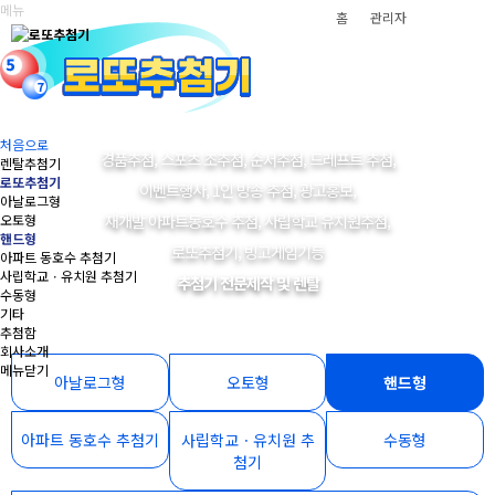
메뉴
홈
관리자
처음으로
경품추첨, 스포츠 조추첨, 순서추첨, 드레프트 추첨,
렌탈추첨기
로또추첨기
이벤트행사, 1인 방송 추첨, 광고홍보,
아날로그형
재개발 아파트동호수 추첨, 사립학교 유치원추첨,
오토형
핸드형
로또추첨기, 빙고게임기등
아파트 동호수 추첨기
사립학교ㆍ유치원 추첨기
추첨기 전문제작 및 렌탈
수동형
기타
추첨함
회사소개
메뉴닫기
아날로그형
오토형
핸드형
아파트 동호수 추첨기
사립학교ㆍ유치원 추
수동형
첨기