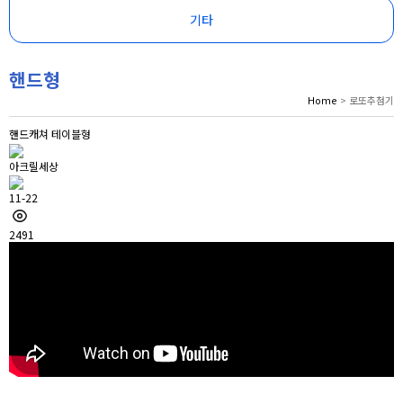
기타
핸드형
Home
> 로또추첨기
핸드캐쳐 테이블형
아크릴세상
11-22
2491